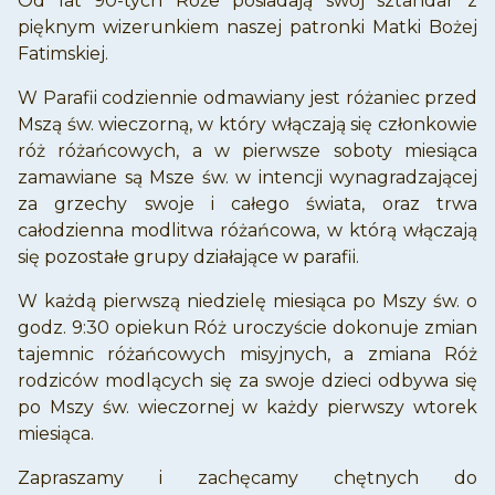
Od lat 90-tych Róże posiadają swój sztandar z
pięknym wizerunkiem naszej patronki Matki Bożej
Fatimskiej.
W Parafii codziennie odmawiany jest różaniec przed
Mszą św. wieczorną, w który włączają się członkowie
róż różańcowych, a w pierwsze soboty miesiąca
zamawiane są Msze św. w intencji wynagradzającej
za grzechy swoje i całego świata, oraz trwa
całodzienna modlitwa różańcowa, w którą włączają
się pozostałe grupy działające w parafii.
W każdą pierwszą niedzielę miesiąca po Mszy św. o
godz. 9:30 opiekun Róż uroczyście dokonuje zmian
tajemnic różańcowych misyjnych, a zmiana Róż
rodziców modlących się za swoje dzieci odbywa się
po Mszy św. wieczornej w każdy pierwszy wtorek
miesiąca.
Zapraszamy i zachęcamy chętnych do