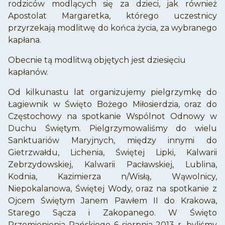
rodziców modlących się za dzieci, jak również
Apostolat Margaretka, którego uczestnicy
przyrzekają modlitwę do końca życia, za wybranego
kapłana.
Obecnie tą modlitwą objętych jest dziesięciu
kapłanów.
Od kilkunastu lat organizujemy pielgrzymkę do
Łagiewnik w Święto Bożego Miłosierdzia, oraz do
Częstochowy na spotkanie Wspólnot Odnowy w
Duchu Świętym. Pielgrzymowaliśmy do wielu
Sanktuariów Maryjnych, między innymi do
Gietrzwałdu, Lichenia, Świętej Lipki, Kalwarii
Zebrzydowskiej, Kalwarii Pacławskiej, Lublina,
Kodnia, Kazimierza n/Wisłą, Wąwolnicy,
Niepokalanowa, Świętej Wody, oraz na spotkanie z
Ojcem Świętym Janem Pawłem II do Krakowa,
Starego Sącza i Zakopanego. W Święto
Przemienienia Pańskiego 6 sierpnia 2013 r. byliśmy