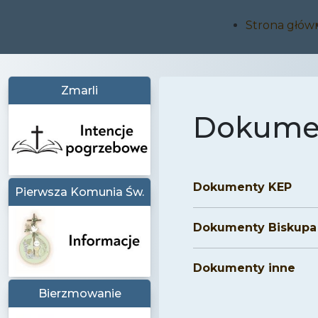
Strona głów
Zmarli
Dokumen
Dokumenty KEP
Pierwsza Komunia Św.
Dokumenty Biskupa
Dokumenty inne
Bierzmowanie