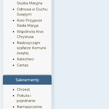
Służba Maryjna
Odnowa w Duchu
Świętym
Koło Przyjaciół
Radia Maryja
Wspólnota Krwi
Chrystusa
Nadzwyczajni
szafarze Komunii
świętej
Katecheci
Caritas
Sakramenty
Chrzest
Pokuta i
pojednanie
Namaszczenie