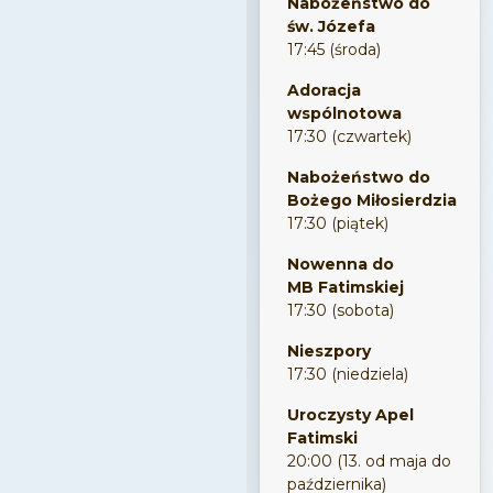
Nabożeństwo do
św. Józefa
17:45 (środa)
Adoracja
wspólnotowa
17:30 (czwartek)
Nabożeństwo do
Bożego Miłosierdzia
17:30 (piątek)
Nowenna do
MB Fatimskiej
17:30 (sobota)
Nieszpory
17:30 (niedziela)
Uroczysty Apel
Fatimski
20:00 (13. od maja do
października)