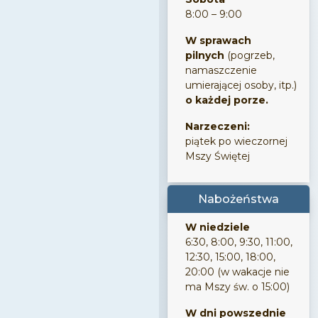
8:00 – 9:00
W sprawach
pilnych
(pogrzeb,
namaszczenie
umierającej osoby, itp.)
o każdej porze.
Narzeczeni:
piątek po wieczornej
Mszy Świętej
Nabożeństwa
W niedziele
6:30, 8:00, 9:30, 11:00,
12:30, 15:00, 18:00,
20:00 (w wakacje nie
ma Mszy św. o 15:00)
W dni powszednie