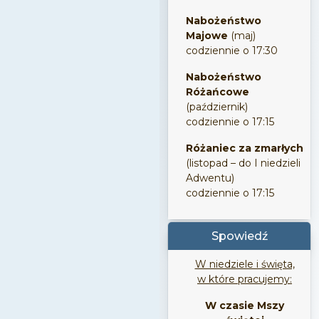
Nabożeństwo
Majowe
(maj)
codziennie o 17:30
Nabożeństwo
Różańcowe
(październik)
codziennie o 17:15
Różaniec za zmarłych
(listopad – do I niedzieli
Adwentu)
codziennie o 17:15
Spowiedź
W niedziele i święta,
w które pracujemy:
W czasie Mszy