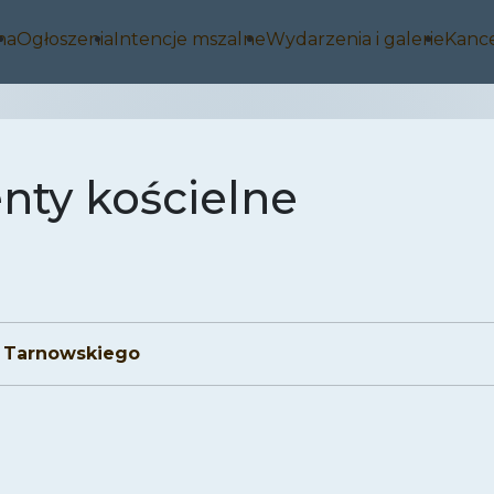
na
Ogłoszenia
Intencje mszalne
Wydarzenia i galerie
Kance
ty kościelne
 Tarnowskiego