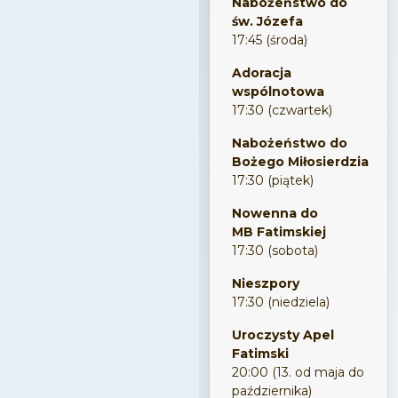
Nabożeństwo do
św. Józefa
17:45 (środa)
Adoracja
wspólnotowa
17:30 (czwartek)
Nabożeństwo do
Bożego Miłosierdzia
17:30 (piątek)
Nowenna do
MB Fatimskiej
17:30 (sobota)
Nieszpory
17:30 (niedziela)
Uroczysty Apel
Fatimski
20:00 (13. od maja do
października)