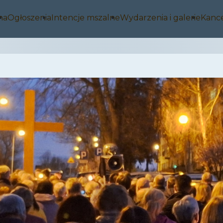
na
Ogłoszenia
Intencje mszalne
Wydarzenia i galerie
Kance