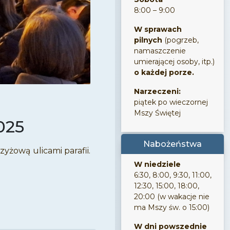
8:00 – 9:00
W sprawach
pilnych
(pogrzeb,
namaszczenie
umierającej osoby, itp.)
o każdej porze.
Narzeczeni:
piątek po wieczornej
Mszy Świętej
025
Nabożeństwa
yżową ulicami parafii.
W niedziele
6:30, 8:00, 9:30, 11:00,
12:30, 15:00, 18:00,
20:00 (w wakacje nie
ma Mszy św. o 15:00)
W dni powszednie